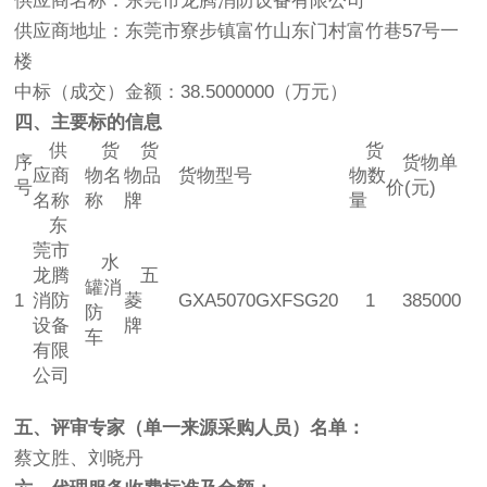
供应商名称：东莞市龙腾消防设备有限公司
供应商地址：东莞市寮步镇富竹山东门村富竹巷57号一
楼
中标（成交）金额：38.5000000（万元）
四、主要标的信息
供
货
货
货
序
货物单
应商
物名
物品
货物型号
物数
号
价(元)
名称
称
牌
量
东
莞市
水
龙腾
五
罐消
1
消防
菱
GXA5070GXFSG20
1
385000
防
设备
牌
车
有限
公司
五、评审专家（单一来源采购人员）名单：
蔡文胜、刘晓丹