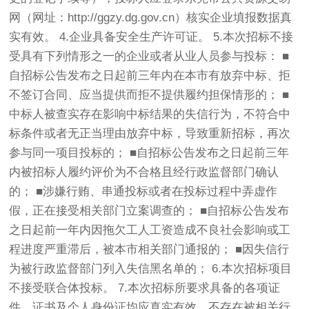
网（网址：http://ggzy.dg.gov.cn）核实企业填报数据真
实有效。 4.企业具备安全生产许可证。 5.本次招标不接
受具有下列情形之一的企业或者从业人员参与投标： ■
自招标公告发布之日起前三年内在本市有放弃中标、拒
不签订合同、应当提供而拒不提供履约担保情形的； ■
中标人被查实存在影响中标结果的失信行为，不符合中
标条件或者无正当理由放弃中标，导致重新招标，再次
参与同一项目投标的； ■自招标公告发布之日起前三年
内被招标人履约评价为不合格且经行政监督部门确认
的； ■涉嫌行贿、串通投标或者在投标过程中弄虚作
假，正在接受相关部门立案调查的； ■自招标公告发布
之日起前一年内因拖欠工人工资造成不良社会影响或工
程进度严重滞后，被本市相关部门通报的； ■因失信行
为被行政监督部门列入失信黑名单的； 6.本次招标项目
不接受联合体投标。 7.本次招标所要求具备的各项证
件、证书及个人身份证均应真实有效，不存在被相关行